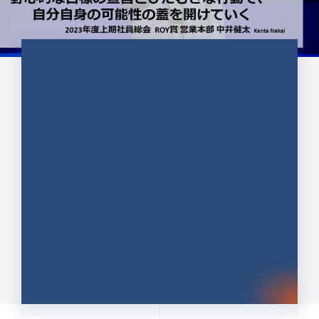
CULTURE 37
野心的な目標の宣言とひたむきな
行動で、自分自身の可能性の蓋を
開けていく ｜2023年度上期社...
中井 健太（なかい けんた）（PR TIMES 第二営業本
部副部長）
DATE:2024.01.17
セールス
新卒 総合職
社員インタビュー
PR TIMES