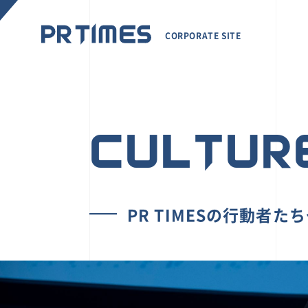
CORPORATE SITE
CULTUR
PR TIMESの行動者た