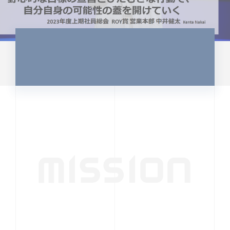
CULTURE 37
野心的な目標の宣言とひたむきな
行動で、自分自身の可能性の蓋を
開けていく ｜2023年度上期社...
中井 健太（なかい けんた）（PR TIMES 第二営業本
部副部長）
DATE:2024.01.17
セールス
新卒 総合職
社員インタビュー
PR TIMES