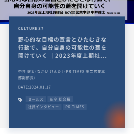
CULTURE 37
野心的な目標の宣言とひたむきな
行動で、自分自身の可能性の蓋を
開けていく ｜2023年度上期社...
中井 健太（なかい けんた）（PR TIMES 第二営業本
部副部長）
DATE:2024.01.17
セールス
新卒 総合職
社員インタビュー
PR TIMES