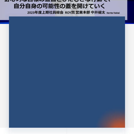
CULTURE 37
野心的な目標の宣言とひたむきな
行動で、自分自身の可能性の蓋を
開けていく ｜2023年度上期社...
中井 健太（なかい けんた）（PR TIMES 第二営業本
部副部長）
DATE:2024.01.17
セールス
新卒 総合職
社員インタビュー
PR TIMES