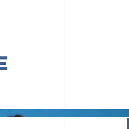
PR TIMESの想い
カルチャー
事業内容
ニュース
E
ちや文化