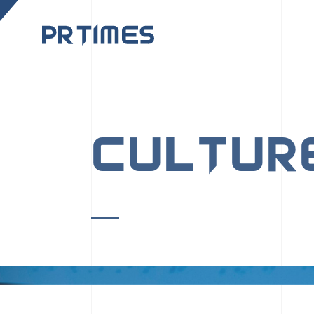
CORPORATE SITE
CULTUR
PR TIMESの行動者た