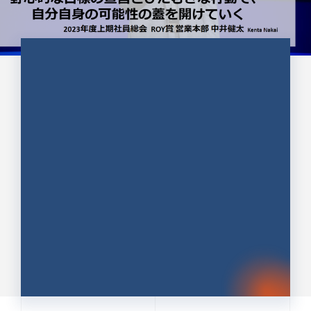
CULTURE 37
野心的な目標の宣言とひたむきな
行動で、自分自身の可能性の蓋を
開けていく ｜2023年度上期社...
中井 健太（なかい けんた）（PR TIMES 第二営業本
部副部長）
DATE:2024.01.17
セールス
新卒 総合職
社員インタビュー
PR TIMES