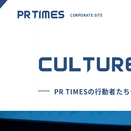
CORPORATE SITE
CULTUR
PR TIMESの行動者た