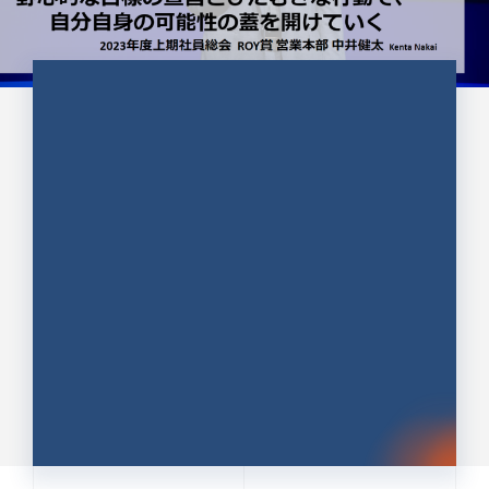
CULTURE 37
野心的な目標の宣言とひたむきな
行動で、自分自身の可能性の蓋を
開けていく ｜2023年度上期社...
中井 健太（なかい けんた）（PR TIMES 第二営業本
部副部長）
DATE:2024.01.17
セールス
新卒 総合職
社員インタビュー
PR TIMES