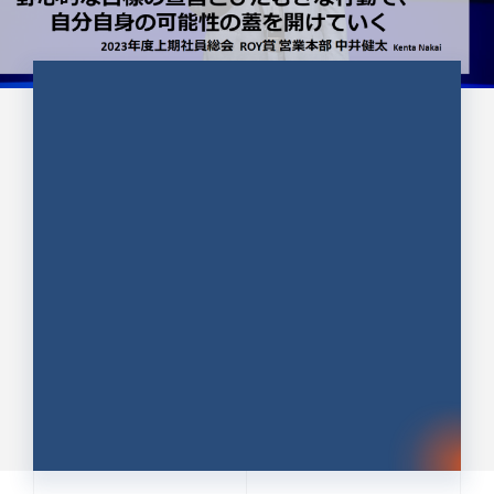
CULTURE 37
野心的な目標の宣言とひたむきな
行動で、自分自身の可能性の蓋を
開けていく ｜2023年度上期社...
中井 健太（なかい けんた）（PR TIMES 第二営業本
部副部長）
DATE:2024.01.17
セールス
新卒 総合職
社員インタビュー
PR TIMES