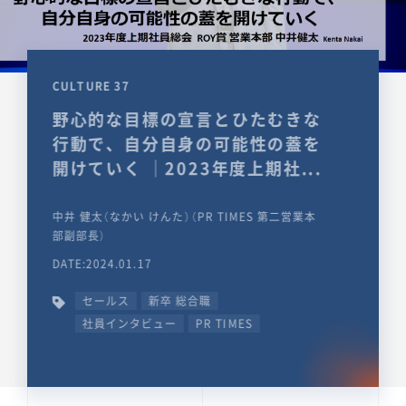
CULTURE 37
野心的な目標の宣言とひたむきな
行動で、自分自身の可能性の蓋を
開けていく ｜2023年度上期社...
中井 健太（なかい けんた）（PR TIMES 第二営業本
部副部長）
DATE:2024.01.17
セールス
新卒 総合職
社員インタビュー
PR TIMES