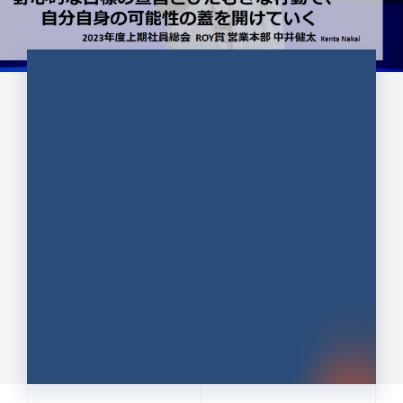
CULTURE 37
野心的な目標の宣言とひたむきな
行動で、自分自身の可能性の蓋を
開けていく ｜2023年度上期社...
中井 健太（なかい けんた）（PR TIMES 第二営業本
部副部長）
DATE:2024.01.17
セールス
新卒 総合職
社員インタビュー
PR TIMES