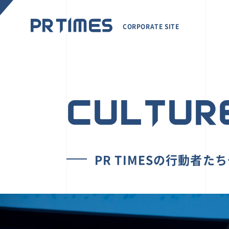
CORPORATE SITE
CULTUR
PR TIMESの行動者た