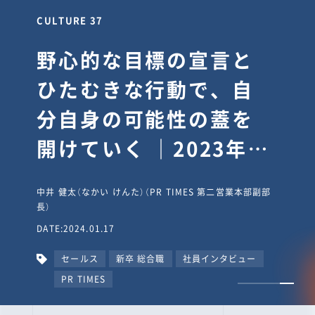
CULTURE 30
逆境では自分のスタン
スを変え“予想を裏切
り、期待を超える”【真
輔塾・前編】
山田真輔（やまだ しんすけ）（執行役員 兼 Jooto事業部
長）
DATE:2023.09.08
カルチャー
CxO
キャリア入社
Jooto