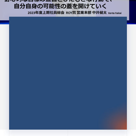
CULTURE 37
野心的な目標の宣言とひたむきな
行動で、自分自身の可能性の蓋を
開けていく ｜2023年度上期社...
中井 健太（なかい けんた）（PR TIMES 第二営業本
部副部長）
DATE:2024.01.17
セールス
新卒 総合職
社員インタビュー
PR TIMES