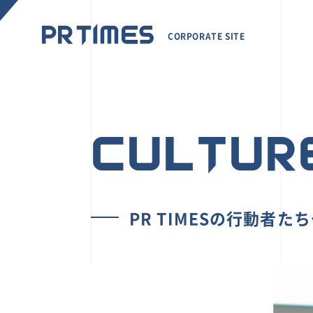
CORPORATE SITE
CULTUR
PR TIMESの行動者た