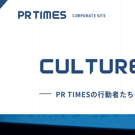
CORPORATE SITE
CULTUR
PR TIMESの行動者た