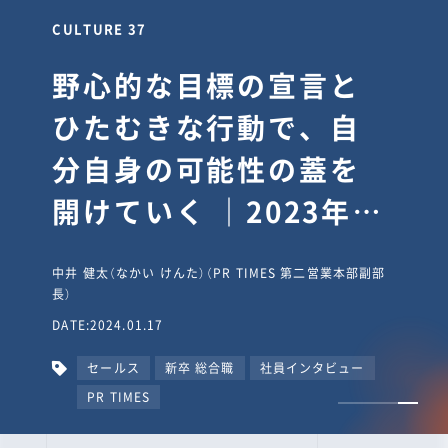
CULTURE 30
逆境では自分のスタン
スを変え“予想を裏切
り、期待を超える”【真
輔塾・前編】
山田真輔（やまだ しんすけ）（執行役員 兼 Jooto事業部
長）
DATE:2023.09.08
カルチャー
CxO
キャリア入社
Jooto