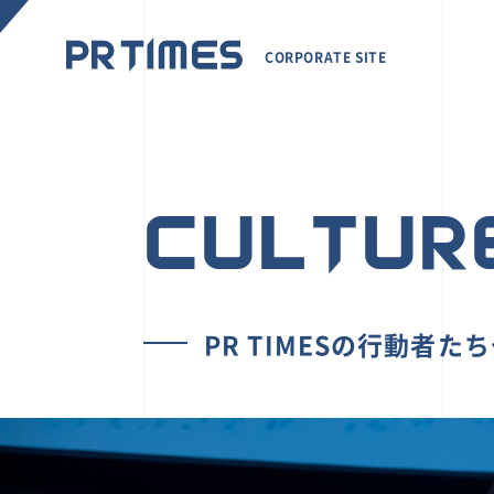
CORPORATE SITE
CULTUR
PR TIMESの行動者た