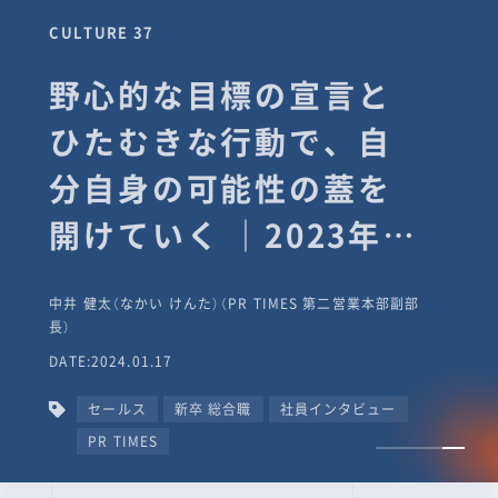
CULTURE 37
野心的な目標の宣言と
ひたむきな行動で、自
分自身の可能性の蓋を
開けていく ｜2023年度
上期社員総会受賞イン
中井 健太（なかい けんた）（PR TIMES 第二営業本部副部
タビュー #PR
長）
DATE:2024.01.17
TIMESな人たち
セールス
新卒 総合職
社員インタビュー
PR TIMES