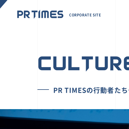
CORPORATE SITE
CULTUR
PR TIMESの行動者た