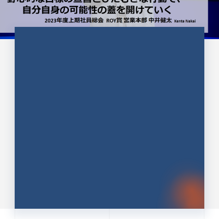
CULTURE 37
野心的な目標の宣言とひたむきな
行動で、自分自身の可能性の蓋を
開けていく ｜2023年度上期社...
中井 健太（なかい けんた）（PR TIMES 第二営業本
部副部長）
DATE:2024.01.17
セールス
新卒 総合職
社員インタビュー
PR TIMES