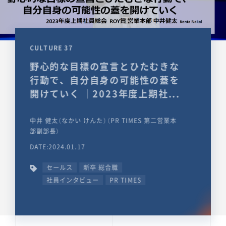
CULTURE 37
野心的な目標の宣言とひたむきな
行動で、自分自身の可能性の蓋を
開けていく ｜2023年度上期社...
中井 健太（なかい けんた）（PR TIMES 第二営業本
部副部長）
DATE:2024.01.17
セールス
新卒 総合職
社員インタビュー
PR TIMES