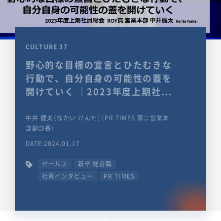
CULTURE 37
野心的な目標の宣言とひたむきな
行動で、自分自身の可能性の蓋を
開けていく ｜2023年度上期社...
中井 健太（なかい けんた）（PR TIMES 第二営業本
部副部長）
DATE:2024.01.17
セールス
新卒 総合職
社員インタビュー
PR TIMES