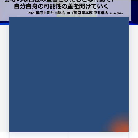
CULTURE 37
野心的な目標の宣言とひたむきな
行動で、自分自身の可能性の蓋を
開けていく ｜2023年度上期社...
中井 健太（なかい けんた）（PR TIMES 第二営業本
部副部長）
DATE:2024.01.17
セールス
新卒 総合職
社員インタビュー
PR TIMES