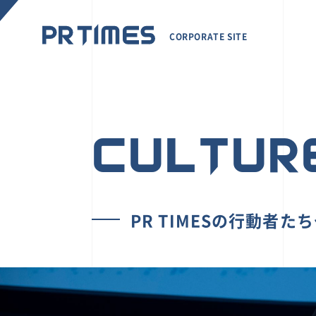
CORPORATE SITE
CULTUR
PR TIMESの行動者た