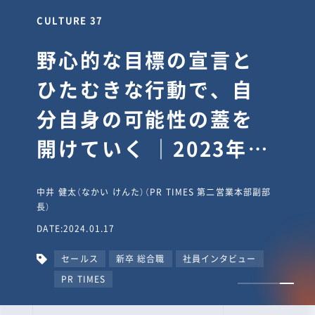
CULTURE 30
逆境では自分のスタン
スを変え“予想を裏切
り、期待を超える”【真
輔塾・前編】
山田真輔（やまだ しんすけ）（執行役員 兼 Jooto事業部
長）
DATE:2023.09.08
カルチャー
CxO
キャリア入社
Jooto