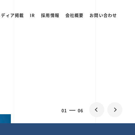
メディア掲載
IR
採用情報
会社概要
お問い合わせ
0
1
06