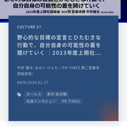
CULTURE 37
野心的な目標の宣言とひたむきな
行動で、自分自身の可能性の蓋を
開けていく ｜2023年度上期社...
中井 健太（なかい けんた）（PR TIMES 第二営業本
部副部長）
DATE:2024.01.17
セールス
新卒 総合職
社員インタビュー
PR TIMES