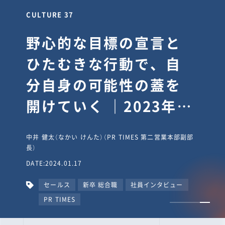
CULTURE 30
逆境では自分のスタン
スを変え“予想を裏切
り、期待を超える”【真
輔塾・前編】
山田真輔（やまだ しんすけ）（執行役員 兼 Jooto事業部
長）
DATE:2023.09.08
カルチャー
CxO
キャリア入社
Jooto