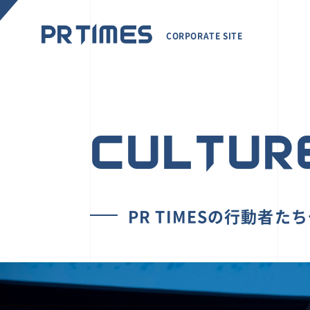
CORPORATE SITE
CULTUR
PR TIMESの行動者た