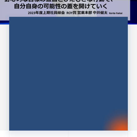
CULTURE 37
野心的な目標の宣言とひたむきな
行動で、自分自身の可能性の蓋を
開けていく ｜2023年度上期社...
中井 健太（なかい けんた）（PR TIMES 第二営業本
部副部長）
DATE:2024.01.17
セールス
新卒 総合職
社員インタビュー
PR TIMES