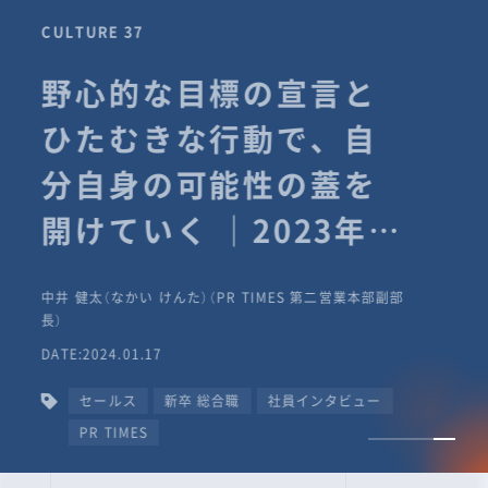
CULTURE 37
野心的な目標の宣言と
ひたむきな行動で、自
分自身の可能性の蓋を
開けていく ｜2023年度
上期社員総会受賞イン
中井 健太（なかい けんた）（PR TIMES 第二営業本部副部
タビュー #PR
長）
DATE:2024.01.17
TIMESな人たち
セールス
新卒 総合職
社員インタビュー
PR TIMES