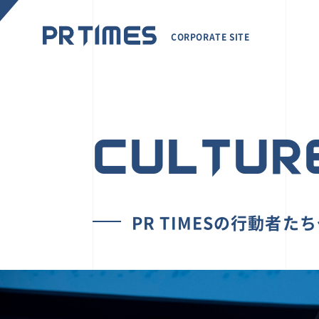
CORPORATE SITE
CULTUR
PR TIMESの行動者た