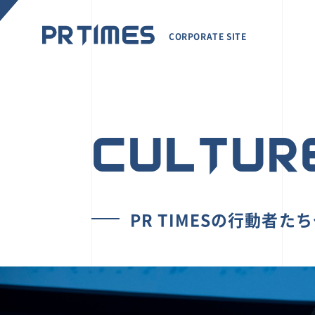
CORPORATE SITE
CULTUR
PR TIMESの行動者た