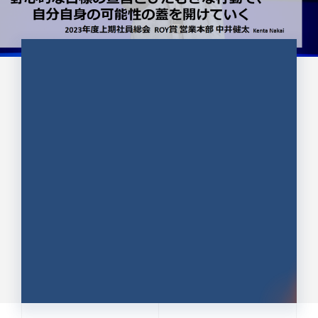
CULTURE 37
野心的な目標の宣言とひたむきな
行動で、自分自身の可能性の蓋を
開けていく ｜2023年度上期社...
中井 健太（なかい けんた）（PR TIMES 第二営業本
部副部長）
DATE:2024.01.17
セールス
新卒 総合職
社員インタビュー
PR TIMES