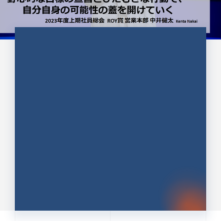
CULTURE 37
野心的な目標の宣言とひたむきな
行動で、自分自身の可能性の蓋を
開けていく ｜2023年度上期社...
中井 健太（なかい けんた）（PR TIMES 第二営業本
部副部長）
DATE:2024.01.17
セールス
新卒 総合職
社員インタビュー
PR TIMES