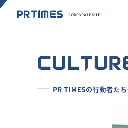
CORPORATE SITE
CULTUR
PR TIMESの行動者た