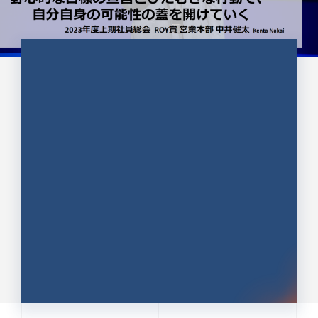
CULTURE 37
野心的な目標の宣言とひたむきな
行動で、自分自身の可能性の蓋を
開けていく ｜2023年度上期社...
中井 健太（なかい けんた）（PR TIMES 第二営業本
部副部長）
DATE:2024.01.17
セールス
新卒 総合職
社員インタビュー
PR TIMES