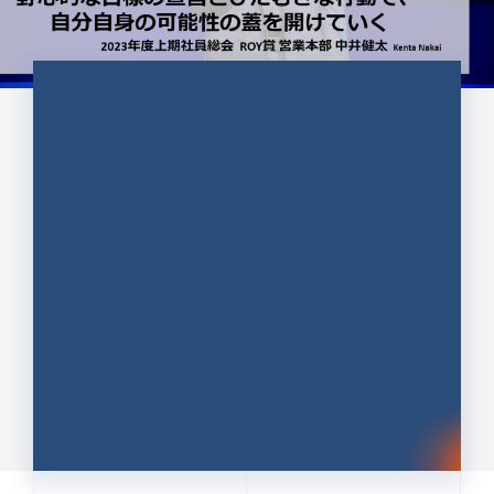
CULTURE 37
野心的な目標の宣言とひたむきな
行動で、自分自身の可能性の蓋を
開けていく ｜2023年度上期社...
中井 健太（なかい けんた）（PR TIMES 第二営業本
部副部長）
DATE:2024.01.17
セールス
新卒 総合職
社員インタビュー
PR TIMES