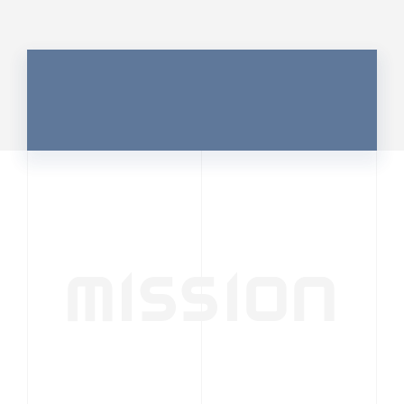
MISSION
行動者発の情報が、
人の心を揺さぶる
時代へ