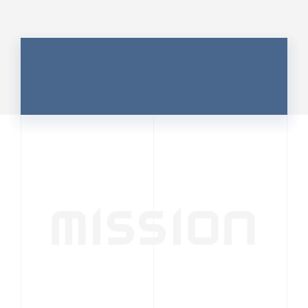
MISSION
行動者発の情報が、
人の心を揺さぶる
時代へ