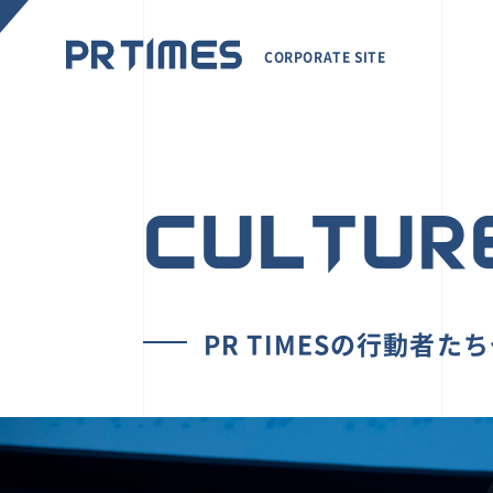
CORPORATE SITE
CULTUR
PR TIMESの行動者た