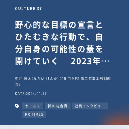
CULTURE 30
逆境では自分のスタン
スを変え“予想を裏切
り、期待を超える”【真
輔塾・前編】
山田真輔（やまだ しんすけ）（執行役員 兼 Jooto事業部
長）
DATE:2023.09.08
カルチャー
CxO
キャリア入社
Jooto