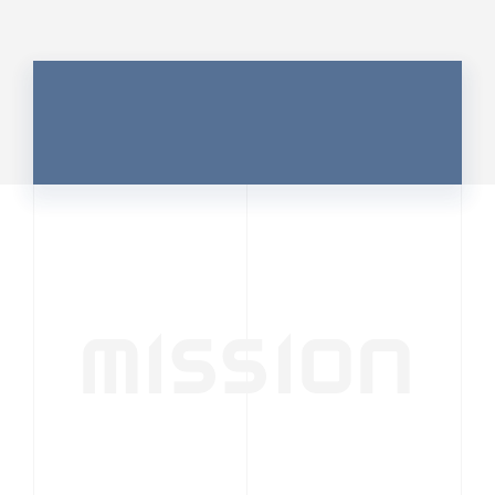
MISSION
行動者発の情報が、
人の心を揺さぶる
時代へ