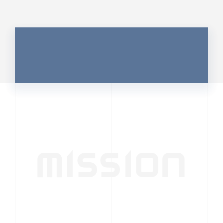
MISSION
行動者発の情報が、
人の心を揺さぶる
時代へ