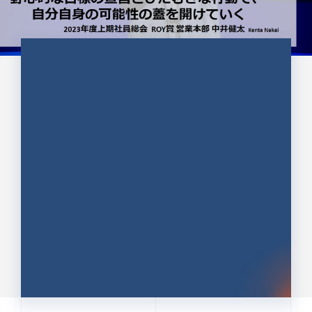
CULTURE 37
野心的な目標の宣言とひたむきな
行動で、自分自身の可能性の蓋を
開けていく ｜2023年度上期社...
中井 健太（なかい けんた）（PR TIMES 第二営業本
部副部長）
DATE:2024.01.17
セールス
新卒 総合職
社員インタビュー
PR TIMES