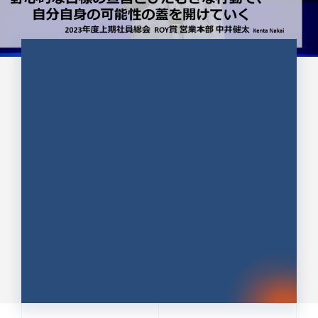
CULTURE 37
野心的な目標の宣言とひたむきな
行動で、自分自身の可能性の蓋を
開けていく ｜2023年度上期社...
中井 健太（なかい けんた）（PR TIMES 第二営業本
部副部長）
DATE:2024.01.17
セールス
新卒 総合職
社員インタビュー
PR TIMES