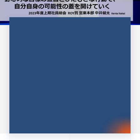
CULTURE 37
野心的な目標の宣言とひたむきな
行動で、自分自身の可能性の蓋を
開けていく ｜2023年度上期社...
中井 健太（なかい けんた）（PR TIMES 第二営業本
部副部長）
DATE:2024.01.17
セールス
新卒 総合職
社員インタビュー
PR TIMES