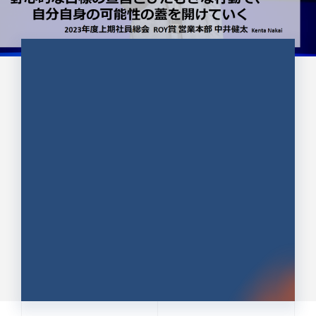
CULTURE 37
野心的な目標の宣言とひたむきな
行動で、自分自身の可能性の蓋を
開けていく ｜2023年度上期社...
中井 健太（なかい けんた）（PR TIMES 第二営業本
部副部長）
DATE:2024.01.17
セールス
新卒 総合職
社員インタビュー
PR TIMES