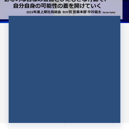
CULTURE 37
野心的な目標の宣言とひたむきな
行動で、自分自身の可能性の蓋を
開けていく ｜2023年度上期社...
中井 健太（なかい けんた）（PR TIMES 第二営業本
部副部長）
DATE:2024.01.17
セールス
新卒 総合職
社員インタビュー
PR TIMES