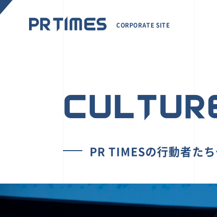
CORPORATE SITE
CULTUR
PR TIMESの行動者た