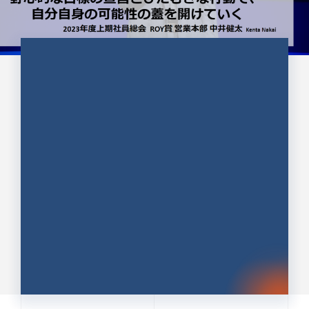
CULTURE 37
野心的な目標の宣言とひたむきな
行動で、自分自身の可能性の蓋を
開けていく ｜2023年度上期社...
中井 健太（なかい けんた）（PR TIMES 第二営業本
部副部長）
DATE:2024.01.17
セールス
新卒 総合職
社員インタビュー
PR TIMES