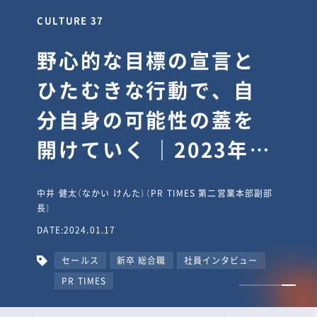
CULTURE 30
逆境では自分のスタン
スを変え“予想を裏切
り、期待を超える”【真
輔塾・前編】
山田真輔（やまだ しんすけ）（執行役員 兼 Jooto事業部
長）
DATE:2023.09.08
カルチャー
CxO
キャリア入社
Jooto