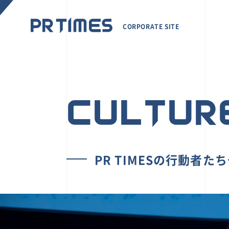
CORPORATE SITE
CULTUR
PR TIMESの行動者た