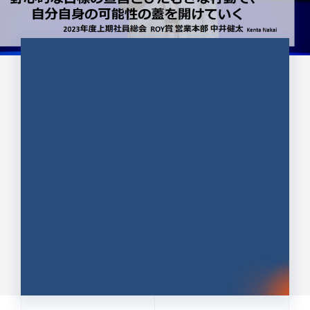
CULTURE 37
野心的な目標の宣言とひたむきな
行動で、自分自身の可能性の蓋を
開けていく ｜2023年度上期社...
中井 健太（なかい けんた）（PR TIMES 第二営業本
部副部長）
DATE:2024.01.17
セールス
新卒 総合職
社員インタビュー
PR TIMES