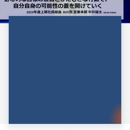
CULTURE 37
野心的な目標の宣言とひたむきな
行動で、自分自身の可能性の蓋を
開けていく ｜2023年度上期社...
中井 健太（なかい けんた）（PR TIMES 第二営業本
部副部長）
DATE:2024.01.17
セールス
新卒 総合職
社員インタビュー
PR TIMES