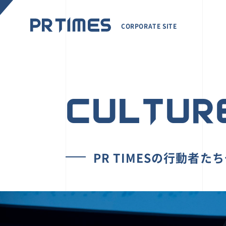
CORPORATE SITE
CULTUR
PR TIMESの行動者た