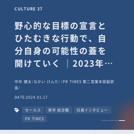
CULTURE 37
野心的な目標の宣言と
ひたむきな行動で、自
分自身の可能性の蓋を
開けていく ｜2023年度
上期社員総会受賞イン
中井 健太（なかい けんた）（PR TIMES 第二営業本部副部
タビュー #PR
長）
DATE:2024.01.17
TIMESな人たち
セールス
新卒 総合職
社員インタビュー
PR TIMES